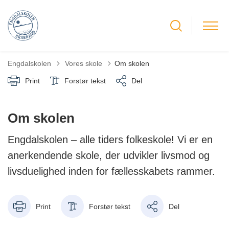
Tilbage til
Engdalskolen
Vores skole
Om skolen
Print
Forstør tekst
Del
Om skolen
Engdalskolen – alle tiders folkeskole! Vi er en
anerkendende skole, der udvikler livsmod og
livsduelighed inden for fællesskabets rammer.
Print
Forstør tekst
Del