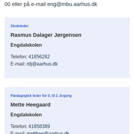
00 eller på e-mail
eng@mbu.aarhus.dk​
Skoleleder
Rasmus Dalager Jørgensen
Engdalskolen
Telefon:
41856262
E-mail:
rdj@aarhus.dk
Pædagogisk leder for 0. til 2. årgang
Mette Heegaard
Engdalskolen
Telefon:
41858389
E-mail:
metthee@aarhus.dk