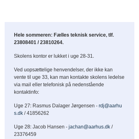
Hele sommeren: Fælles teknisk service, tlf.
23808401 / 23810264.
Skolens kontor er lukket i uge 28-31.
Ved uopsættelige henvendelser, der ikke kan
vente til uge 33, kan man kontakte skolens ledelse
via mail eller telefonisk på nedenstående
kontaktinfo:
Uge 27: Rasmus Dalager Jørgensen -
rdj@aarhu
s.dk
/ 41856262
Uge 28: Jacob Hansen -
jachan@aarhus.dk
/
23376459