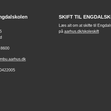
ngdalskolen
SKIFT TIL ENGDALS
Læs alt om at skifte til Engda
5
på
aarhus.dk/skoleskift
d
 8600
bu.aarhus.dk
0422005