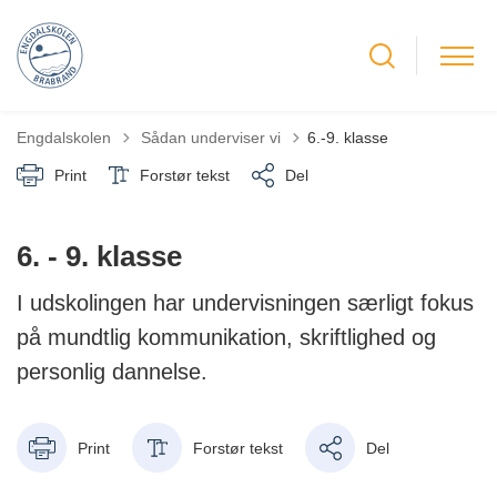
Tilbage til
Engdalskolen
Sådan underviser vi
6.-9. klasse
Print
Forstør tekst
Del
6. - 9. klasse
I udskolingen har undervisningen særligt fokus
på mundtlig kommunikation, skriftlighed og
personlig dannelse.
Print
Forstør tekst
Del